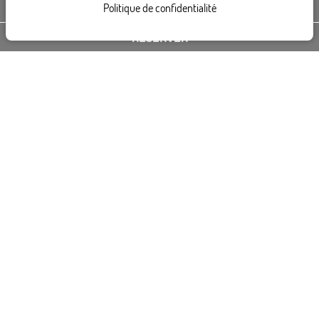
Politique de confidentialité
CONTACTEZ-NOUS
RÉSERVER
Hôtel Beaugrenelle Saint-Charles Tour Eiffel
82, rue Saint Charles
75015
Paris