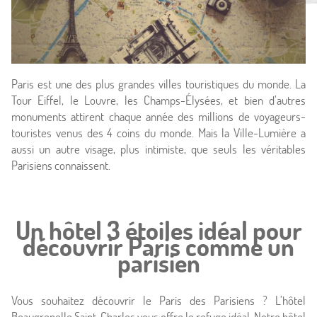
Paris est une des plus grandes villes touristiques du monde. La
Tour Eiffel, le Louvre, les Champs-Élysées, et bien d’autres
monuments attirent chaque année des millions de voyageurs-
touristes venus des 4 coins du monde. Mais la Ville-Lumière a
aussi un autre visage, plus intimiste, que seuls les véritables
Parisiens connaissent.
Accueil
Un hôtel 3 étoiles idéal pour
découvrir Paris comme un
Hôtel & Services
parisien
Chambres
Vous souhaitez découvrir le Paris des Parisiens ? L’hôtel
Beaugrenelle Saint-Charles vous offre le refuge idéal. Notre hôtel