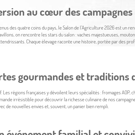
rsion au cœur des campagnes 
nus des quatre coins du pays, le Salon de l’Agriculture 2026 est un re
 pavillons, on rencontre les stars du salon : vaches majestueuses, mouto
ttendrissants. Chaque élevage raconte une histoire, portée par des pro
tes gourmandes et traditions d
 Les régions françaises y dévoilent leurs spécialités : fromages AOP, cha
mande irrésistible pour découvrir la richesse culinaire de nos campagn
Evénem
ec de nouvelles envies et, souvent, un panier bien rempli.
n événement familial et convivi