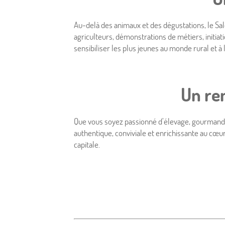
À proximité
Conciergerie
Au-delà des animaux et des dégustations, le Sal
agriculteurs, démonstrations de métiers, initi
sensibiliser les plus jeunes au monde rural et à 
Actualités
Un re
Que vous soyez passionné d’élevage, gourmand c
authentique, conviviale et enrichissante au cœur
capitale.