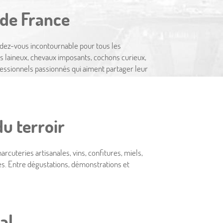
de France
ndez-vous incontournable pour tous les
ns laineux, chevaux imposants, cochons curieux,
fessionnels passionnés qui aiment partager leur
u terroir
Actualités
rcuteries artisanales, vins, confitures, miels,
es. Entre dégustations, démonstrations et
ents à ne pas manquer
DÉCOUVRIR
al