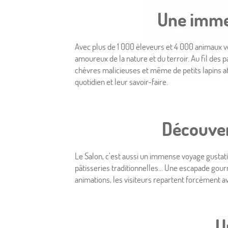
Une imme
Avec plus de 1 000 éleveurs et 4 000 animaux ve
amoureux de la nature et du terroir. Au fil des
Accueil
chèvres malicieuses et même de petits lapins a
quotidien et leur savoir-faire.
Hôtel & Services
Chambres
Découver
Offres
Le Salon, c’est aussi un immense voyage gustatif.
pâtisseries traditionnelles… Une escapade gour
Photos
animations, les visiteurs repartent forcément av
Situation
U