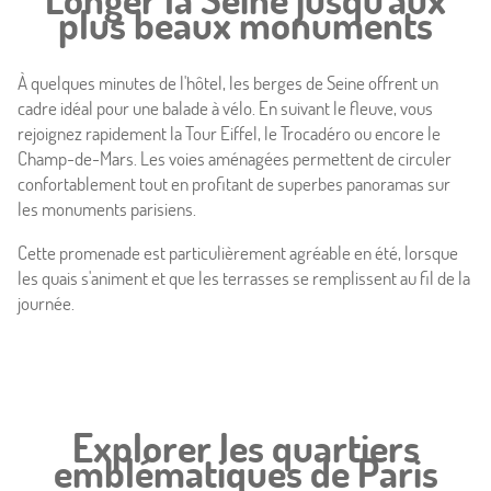
plus beaux monuments
Offres
À quelques minutes de l'hôtel, les berges de Seine offrent un
Photos
cadre idéal pour une balade à vélo. En suivant le fleuve, vous
rejoignez rapidement la Tour Eiffel, le Trocadéro ou encore le
Situation
Champ-de-Mars. Les voies aménagées permettent de circuler
confortablement tout en profitant de superbes panoramas sur
À proximité
les monuments parisiens.
Cette promenade est particulièrement agréable en été, lorsque
Conciergerie
les quais s'animent et que les terrasses se remplissent au fil de la
journée.
Actualités
Explorer les quartiers
emblématiques de Paris