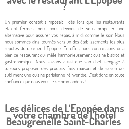
?
Photos
Un premier constat s’imposait : dès lors que les restaurants
Situation
étaient fermés, nous nous devions de vous proposer une
alternative pour assurer vos repas, à midi comme le soir. Nous
À proximité
nous sommes ainsi tournés vers un des établissements les plus
réputés du quartier, L’Epopée. En effet, nous connaissions déjà
Conciergerie
bien ce restaurant qui mêle harmonieusement cuisine bistrot et
gastronomique. Nous savions aussi que son chef s’engage à
toujours proposer des produits faits maison et de saison qui
Actualités
subliment une cuisine parisienne réinventée. C’est donc en toute
confiance que nous vous le recommandons !
Les délices de L’Epopée dans
votre chambre de l’hôtel
Beaugrenelle Saint-Charles