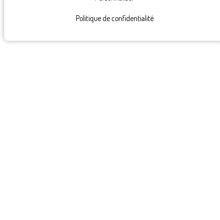
Politique de confidentialité
82, rue Saint Charles 75015 Paris
+ 33 1 45 78 61 63