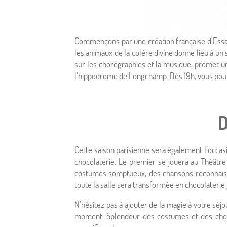
Accueil
Commençons par une création française d’Essaï
Hôtel & Services
les animaux de la colère divine donne lieu à un
sur les chorégraphies et la musique, promet un 
l’hippodrome de Longchamp. Dès 19h, vous pourr
Chambres
Offres
D
Photos
Cette saison parisienne sera également l’occasi
Situation
chocolaterie. Le premier se jouera au Théâtre 
costumes somptueux, des chansons reconnaissa
À proximité
toute la salle sera transformée en chocolaterie
N’hésitez pas à ajouter de la magie à votre sé
Conciergerie
moment. Splendeur des costumes et des choré