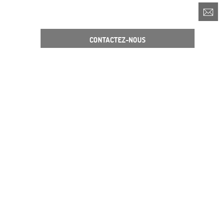
CONTACTEZ-NOUS
Notre Deuxième Hôtel
Hôtel Alizé Grenelle Tour Eiffel