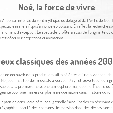
Noé, la force de vivre
 Altounian inspirée du récit mythique du déluge et de l’Arche de Noé.
 spectacle immersif qui s’annonce éblouissant. En effet, la recherche s
moment d’exception. Le spectacle profitera aussi de l’originalité du ca
ez découvrir projections et animations.
eux classiques des années 20
Evénem
on de découvrir deux productions ultra célèbres qui nous viennent de Bro
Mogador, habitué des musicals à succès. On y retrouve tous les ingré
bles à la première note, une atmosphère magique. Le Théâtre du Gy
 géante pour une immersion plus vraie que nature dans l’histoire du ro
jour parisien dans votre hôtel Beaugrenelle Saint-Charles en réservan
graphies, beauté des chansons, immersion dans des décors somptue