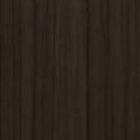
82, rue Saint Charles 75015 Paris
+ 33 1 45 78 61 63
info@beaugrenelleparis.com