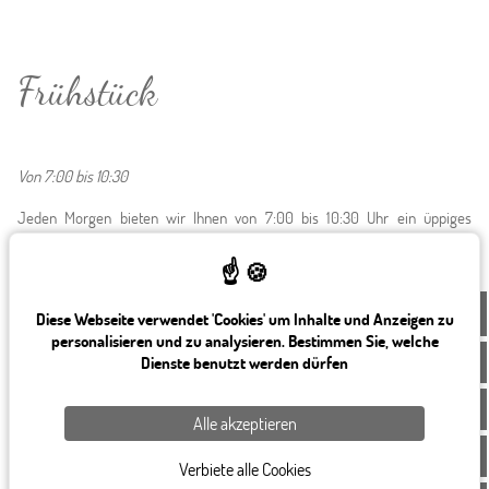
Frühstück
Von 7:00 bis 10:30
Jeden Morgen bieten wir Ihnen von 7:00 bis 10:30 Uhr ein üppiges
Frühstücksbuffet (15€), das wir in unserem Speisesaal oder gerne auch in
Ihrem Zimmer servieren (auf Anfrage ab 8:00 Uhr).
• Heiße Getränke,
DE
Diese Webseite verwendet 'Cookies' um Inhalte und Anzeigen zu
• Natur- und Fruchtjoghurt,
personalisieren und zu analysieren. Bestimmen Sie, welche
• Frischkäse,
Dienste benutzt werden dürfen
• Apfelkompott,
• Frisches Obst (Äpfel und Orangen),
Alle akzeptieren
• Käse,
• Obstsalat,
Verbiete alle Cookies
• Mini-Feingebäck,