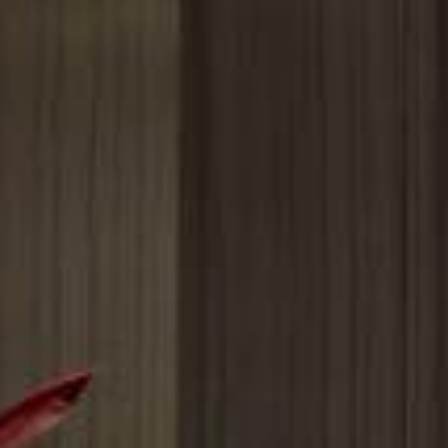
Angebote
Fotos
Lage
Umgebung
Concierge-Service
Nachrichten