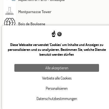
Montparnasse Tower
Bois de Boulogne
Parc des Princes
Diese Webseite verwendet 'Cookies' um Inhalte und Anzeigen zu
Maison de l'Unesco
personalisieren und zu analysieren. Bestimmen Sie, welche Dienste
benutzt werden dürfen
Georges-Pompidou Hospital
Alle akzeptieren
Verbiete alle Cookies
Personalisieren
Datenschutzbestimmungen
82, rue Saint Charles 75015 Paris
+ 33 1 45 78 61 63