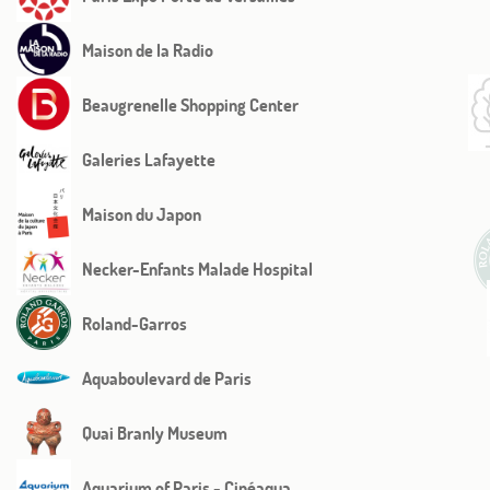
Fotos
Maison de la Radio
Lage
Beaugrenelle Shopping Center
Umgebung
Galeries Lafayette
Concierge-Service
Maison du Japon
Nachrichten
Necker-Enfants Malade Hospital
Roland-Garros
Aquaboulevard de Paris
Quai Branly Museum
Aquarium of Paris - Cinéaqua