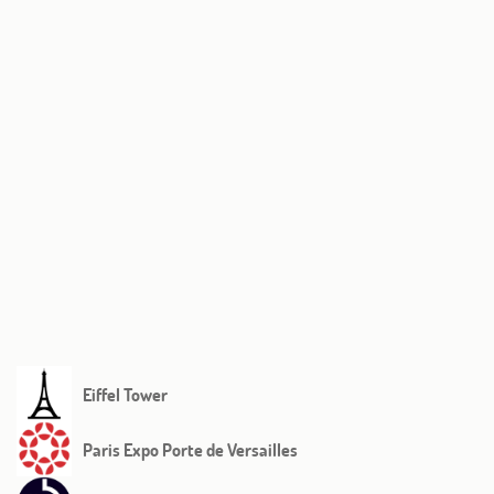
Benvenuto
Hotel e Servizi
Camere
Offerte
Fotos
Situazione
Vicino al nostro hotel
Eiffel Tower
Concierge
Paris Expo Porte de Versailles
Notizie