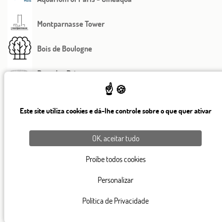
Montparnasse Tower
Bois de Boulogne
Parc des Princes
Maison de l'Unesco
Este site utiliza cookies e dá-lhe controle sobre o que quer ativar
Georges-Pompidou Hospital
OK, aceitar tudo
Proíbe todos cookies
Personalizar
Política de Privacidade
82, rue Saint Charles 75015 Paris
+ 33 1 45 78 61 63