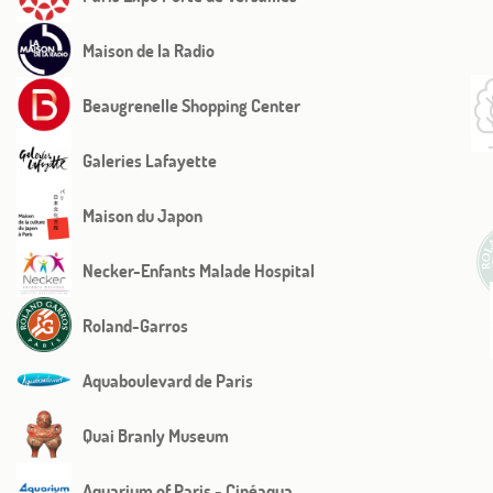
Fotos
Maison de la Radio
Situação
Beaugrenelle Shopping Center
Proximidade do hot
Galeries Lafayette
Serviço de concierg
Maison du Japon
Notícia
Necker-Enfants Malade Hospital
Roland-Garros
Aquaboulevard de Paris
Quai Branly Museum
Aquarium of Paris - Cinéaqua