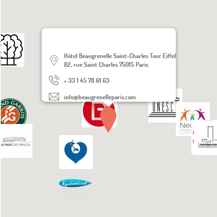
el
Hôtel Beaugrenelle Saint-Charles Tour Eiffel
82, rue Saint Charles 75015 Paris
e
+ 33 1 45 78 61 63
info@beaugrenelleparis.com