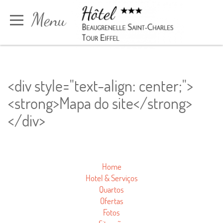
Painel de Gerenciamento de Cookies
Menu
Reservar
<div style="text-align: center;">
<strong>Mapa do site</strong>
</div>
Home
Home
Hotel & Serviços
Quartos
Hotel & Serviços
Ofertas
Fotos