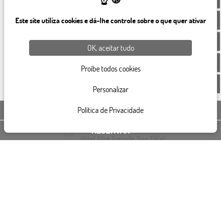
info@beaugrenelleparis.com
Política de privacidade
Este site utiliza cookies e dá-lhe controle sobre o que quer ativar
Gerenciar cookies
OK, aceitar tudo
Línguas
>
Proíbe todos cookies
Nosso Segundo Hotel
Personalizar
Política de Privacidade
ENTRE EM CONTATO CONOSCO
RESERVAR
Hôtel Alizé Grenelle Tour Eiffel
87, avenue Émile Zola 75015 PARIS
+33 1 45 78 08 22
info@alizeparis.com
Site