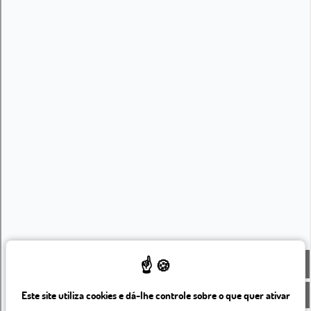
82, rue Saint Charles 75015 Paris
+ 33 1 45 78 61 63
info@beaugrenelleparis.com
PT
Este site utiliza cookies e dá-lhe controle sobre o que quer ativar